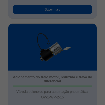
Saber mais
Acionamento do freio motor, reduzida e trava do
diferencial
Válvula solenoide para automação pneumática.
OW1-WP-2-15