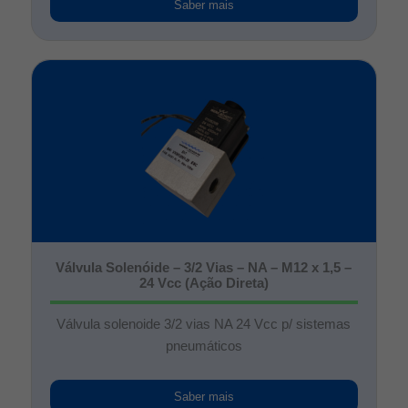
Saber mais
Válvula Solenóide – 3/2 Vias – NA – M12 x 1,5 –
24 Vcc (Ação Direta)
Válvula solenoide 3/2 vias NA 24 Vcc p/ sistemas
pneumáticos
Saber mais