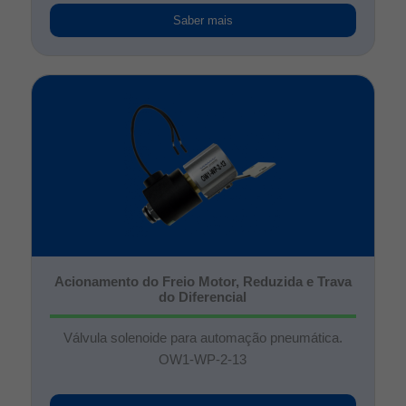
Saber mais
Acionamento do Freio Motor, Reduzida e Trava
do Diferencial
Válvula solenoide para automação pneumática.
OW1-WP-2-13