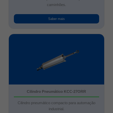
caminhões.
Saber mais
Cilindro Pneumático KCC-27ORR
Cilindro pneumático compacto para automação
industrial.