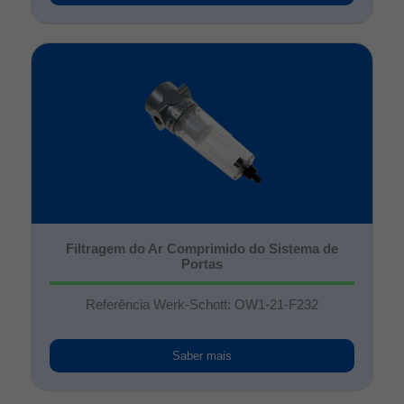
Filtragem do Ar Comprimido do Sistema de
Portas
Referência Werk-Schott: OW1-21-F232
Saber mais