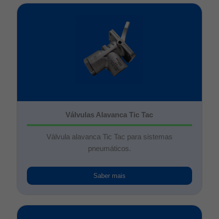
Válvulas Alavanca Tic Tac
Válvula alavanca Tic Tac para sistemas
pneumáticos.
Saber mais