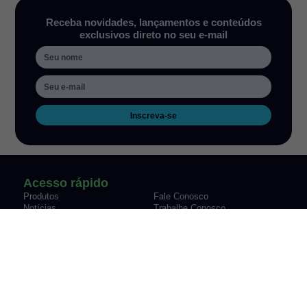
Receba novidades, lançamentos e conteúdos
exclusivos direto no seu e-mail
Inscreva-se
Acesso rápido
Produtos
Fale Conosco
Notícias
Trabalhe Conosco
Sobre nós
Informações técnicas
Termos de uso
Política de privacidade
Política de garantia de produtos
Endereço e contatos