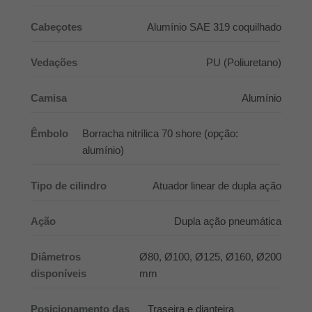
Cabeçotes
Alumínio SAE 319 coquilhado
Vedações
PU (Poliuretano)
Camisa
Alumínio
Êmbolo
Borracha nitrílica 70 shore (opção:
alumínio)
Tipo de cilindro
Atuador linear de dupla ação
Ação
Dupla ação pneumática
Diâmetros
Ø80, Ø100, Ø125, Ø160, Ø200
disponíveis
mm
Posicionamento das
Traseira e dianteira