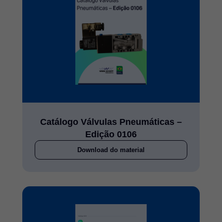
a
a
a
a
Catálogo Válvulas Pneumáticas –
Edição 0106
Download do material