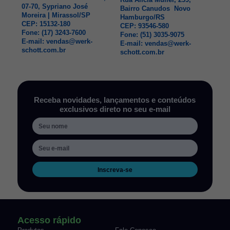
07-70, Sypriano José
Bairro Canudos Novo
Moreira | Mirassol/SP
Hamburgo/RS
CEP: 15132-180
CEP: 93546-580
Fone: (17) 3243-7600
Fone: (51) 3035-9075
E-mail: vendas@werk-
E-mail: vendas@werk-
schott.com.br
schott.com.br
Receba novidades, lançamentos e conteúdos
exclusivos direto no seu e-mail
Inscreva-se
Acesso rápido