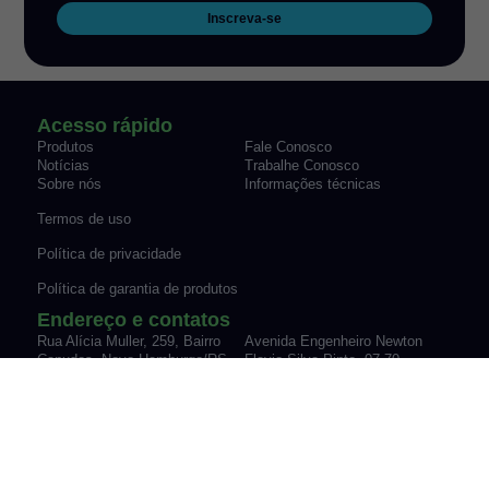
Inscreva-se
Acesso rápido
Produtos
Fale Conosco
Notícias
Trabalhe Conosco
Sobre nós
Informações técnicas
Termos de uso
Política de privacidade
Política de garantia de produtos
Endereço e contatos
Rua Alícia Muller, 259, Bairro
Avenida Engenheiro Newton
Canudos Novo Hamburgo/RS
Flavio Silva Pinto, 07-70,
Fone: (51) 3035-9075
Sypriano José Moreira |
vendas@werk-schott.com.br
Mirassol/SP
Fone: (17) 3243-7600
vendas@werk-schott.com.br