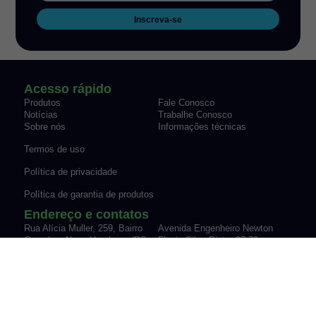
Inscreva-se
Acesso rápido
Produtos
Fale Conosco
Notícias
Trabalhe Conosco
Sobre nós
Informações técnicas
Termos de uso
Política de privacidade
Política de garantia de produtos
Endereço e contatos
Rua Alícia Muller, 259, Bairro
Avenida Engenheiro Newton
Canudos Novo Hamburgo/RS
Flavio Silva Pinto, 07-70,
Fone: (51) 3035-9075
Sypriano José Moreira |
vendas@werk-schott.com.br
Mirassol/SP
Fone: (17) 3243-7600
vendas@werk-schott.com.br