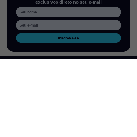
exclusivos direto no seu e-mail
Inscreva-se
Acesso rápido
Produtos
Fale Conosco
Notícias
Trabalhe Conosco
Sobre nós
Informações técnicas
Termos de uso
Política de privacidade
Política de garantia de produtos
Endereço e contatos
Rua Alícia Muller, 259, Bairro
Avenida Engenheiro Newton
Canudos Novo Hamburgo/RS
Flavio Silva Pinto, 07-70,