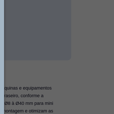
m máquinas e equipamentos
 traseiro, conforme a
s de Ø8 à Ø40 mm para mini
desmontagem e otimizam as