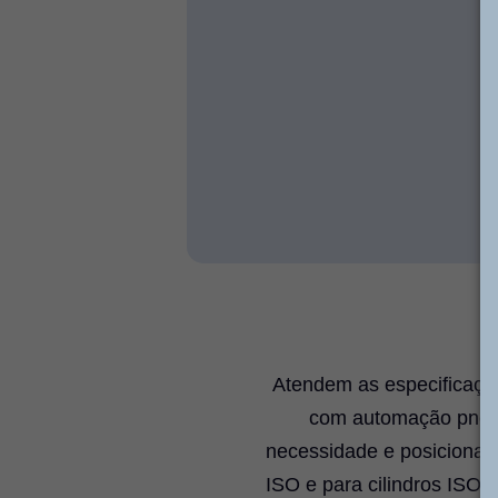
Atendem as especificaçõe
com automação pneumá
necessidade e posicioname
ISO e para cilindros ISO