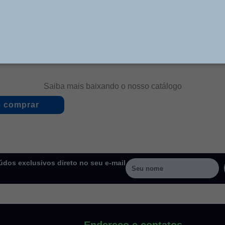
anutenção. São confeccionadas em aço e atendem a no
Saiba mais baixando o nosso catálogo
 comprar
dos exclusivos direto no seu e-mail
Endereço e contatos