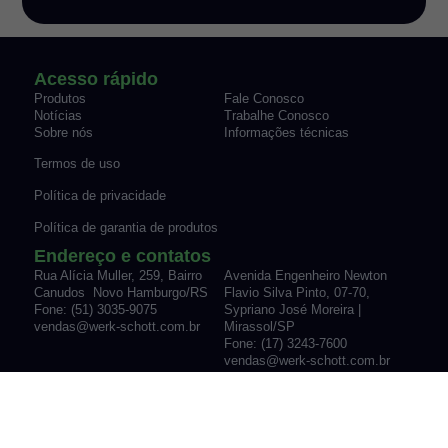
Acesso rápido
Produtos
Fale Conosco
Notícias
Trabalhe Conosco
Sobre nós
Informações técnicas
Termos de uso
Política de privacidade
Política de garantia de produtos
Endereço e contatos
Rua Alícia Muller, 259, Bairro
Avenida Engenheiro Newton
Canudos Novo Hamburgo/RS
Flavio Silva Pinto, 07-70,
Fone: (51) 3035-9075
Sypriano José Moreira |
vendas@werk-schott.com.br
Mirassol/SP
Fone: (17) 3243-7600
vendas@werk-schott.com.br