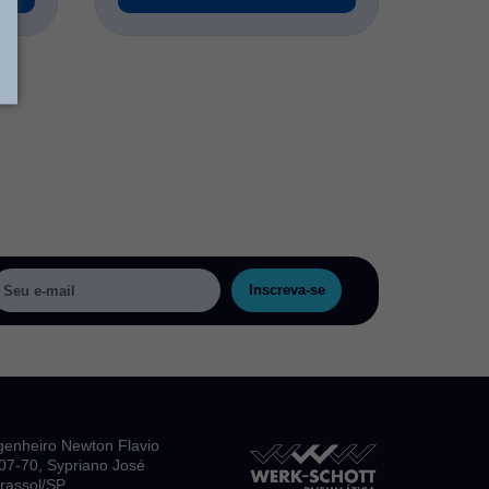
Inscreva-se
genheiro Newton Flavio
, 07-70, Sypriano José
irassol/SP