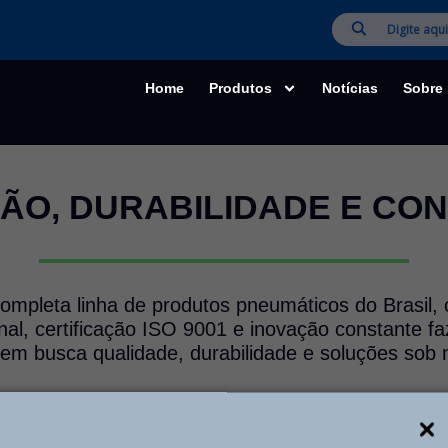
Home
Produtos
Notícias
Sobre
ÃO, DURABILIDADE E CO
ompleta linha de produtos pneumáticos do Brasil,
nal, certificação ISO 9001 e inovação constante f
uem busca qualidade, durabilidade e soluções sob m