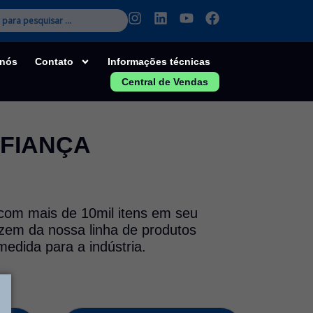
I
L
Y
F
n
i
o
a
s
n
u
c
t
k
t
e
 nós
Contato
Informações técnicas
a
e
u
b
Central de Vendas
g
d
b
o
r
i
e
o
a
n
k
m
NFIANÇA
 com mais de 10mil itens em seu
azem da nossa linha de produtos
edida para a indústria.