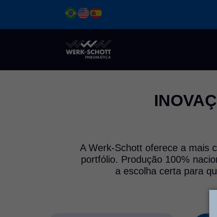
Ir
para
o
conteúdo
INOVAÇ
A Werk-Schott oferece a mais c
portfólio. Produção 100% nacio
a escolha certa para q