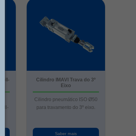
Roll-
Cilindro IMAVI Trava do 3º
Eixo
ra
Cilindro pneumático ISO Ø50
oll-
para travamento do 3º eixo.
Saber mais