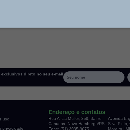
xclusivos direto no seu e-mail
Endereço e contatos
Rua Alícia Muller, 259, Bairro
Avenida En
e uso
Canudos Novo Hamburgo/RS
Silva Pinto
de privacidade
Fone: (51) 3035-9075
Moreira | M