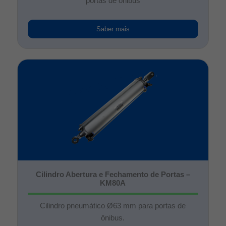
portas de ônibus
Saber mais
Cilindro Abertura e Fechamento de Portas –
KM80A
Cilindro pneumático Ø63 mm para portas de
ônibus.