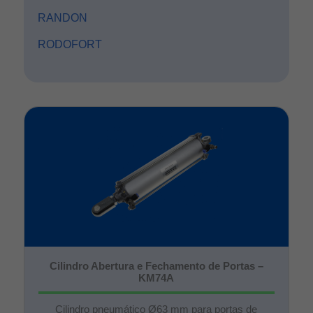
RANDON
RODOFORT
Cilindro Abertura e Fechamento de Portas –
KM74A
Cilindro pneumático Ø63 mm para portas de