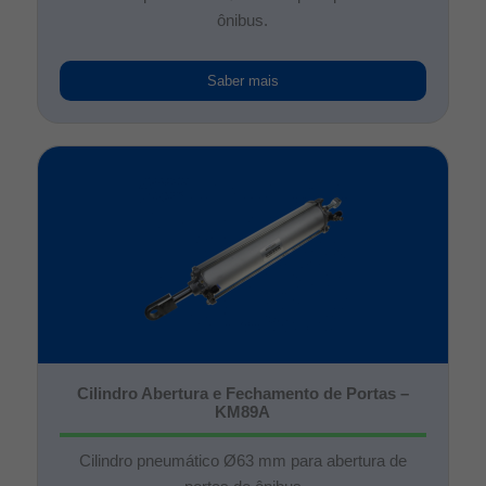
ônibus.
Saber mais
Cilindro Abertura e Fechamento de Portas –
KM89A
Cilindro pneumático Ø63 mm para abertura de