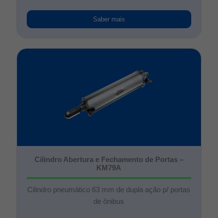
Saber mais
Cilindro Abertura e Fechamento de Portas –
KM79A
Cilindro pneumático 63 mm de dupla ação p/ portas
de ônibus