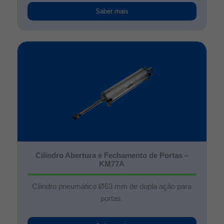
Saber mais
Cilindro Abertura e Fechamento de Portas –
KM77A
Cilindro pneumático Ø63 mm de dupla ação para
portas.