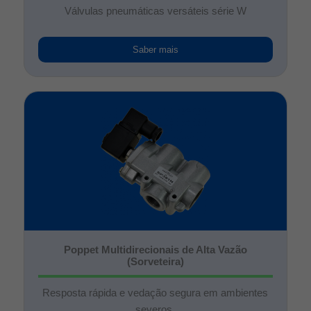
Válvulas pneumáticas versáteis série W
Saber mais
Poppet Multidirecionais de Alta Vazão
(Sorveteira)
Resposta rápida e vedação segura em ambientes
severos.