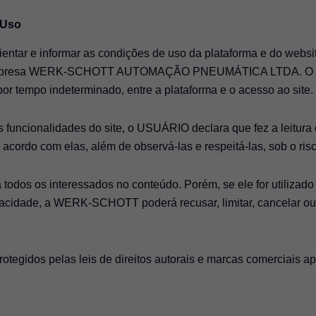
 Uso
rientar e informar as condições de uso da plataforma e do web
da empresa WERK-SCHOTT AUTOMAÇÃO PNEUMÁTICA LTDA. O Te
por tempo indeterminado, entre a plataforma e o acesso ao site.
 funcionalidades do site, o USUÁRIO declara que fez a leitura 
cordo com elas, além de observá-las e respeitá-las, sob o ris
ara todos os interessados no conteúdo. Porém, se ele for utiliza
ivacidade, a WERK-SCHOTT poderá recusar, limitar, cancelar ou
rotegidos pelas leis de direitos autorais e marcas comerciais ap