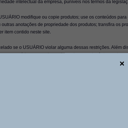
riedade intelectual da empresa, puníveis nos termos da legislaç
 USUÁRIO modifique ou copie produtos; use os conteúdos para 
u outras anotações de propriedade dos produtos; transfira os p
r item contido neste site.
elado se o USUÁRIO violar alguma dessas restrições. Além dis
os conteúdos acessados, seja em formato eletrônico ou impres
o e Política de Privacidade, sob pena de sofrer as penalidades 
al.
do legalmente responsável pelo conteúdo de seus comentários 
os do próprio sistema ou equipamento de acesso;
produtos e informações oferecidas;