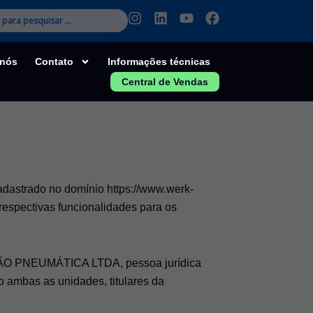
I
L
Y
F
n
i
o
a
s
n
u
c
t
k
t
e
 nós
Contato
Informações técnicas
a
e
u
b
Central de Vendas
g
d
b
o
r
i
e
o
a
n
k
m
trado no domínio https://www.werk-
respectivas funcionalidades para os
ÇÃO PNEUMÁTICA LTDA, pessoa jurídica
o ambas as unidades, titulares da