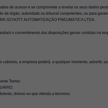
 dados de acesso e se compromete a revelar os seus dados pes
ção de órgão, autoridade ou tribunal competentes, ou para garan
s da WERK-SCHOTT AUTOMATIZAÇÃO PNEUMÁTICA LTDA.
ndará o consentimento das disposições gerais contidas na respe
s cabíveis, a empresa poderá, a qualquer momento, advertir, s
sente Termo;
SUÁRIO;
lento, doloso ou que ofenda a terceiros.