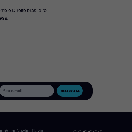
te o Direito brasileiro.
esa.
Inscreva-se
genheiro Newton Flavio