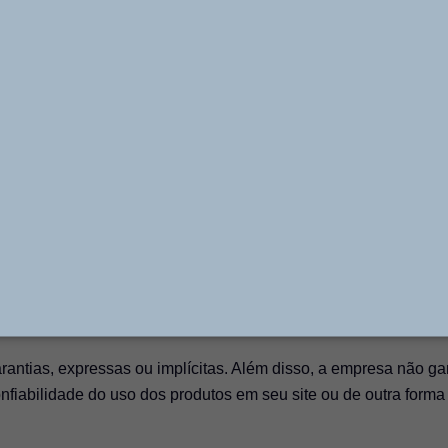
idas nesse Termo de Uso, na respectiva Política de Privacidad
m oferecidos pela plataforma, como redes sociais e outros link
ÇÃO PNEUMÁTICA LTDA não se responsabiliza por quaisquer
o, tenha origem ou dependência relacionada ao site
sabilidades sobre prejuízos resultantes de qualquer interrupção
inks externos contidos em seu sistema que possam redirecionar 
rnos ou páginas que sirvam para fins comerciais ou publicitário
icas, discriminatórias ou ofensivas.
antias, expressas ou implícitas. Além disso, a empresa não gar
onfiabilidade do uso dos produtos em seu site ou de outra form