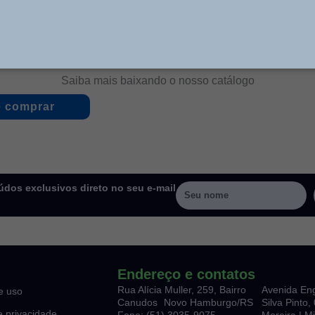
Saiba mais baixando o nosso catálogo
 comprar
dos exclusivos direto no seu e-mail
Endereço e contatos
Rua Alícia Muller, 259, Bairro
Avenida En
e uso
Canudos Novo Hamburgo/RS
Silva Pinto
de privacidade
Fone: (51) 3035-9075
Moreira | M