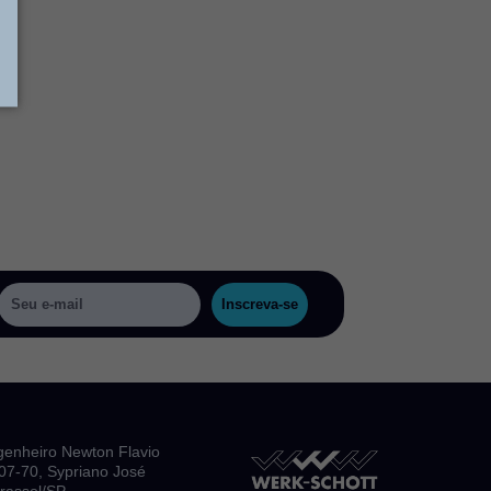
Inscreva-se
genheiro Newton Flavio
, 07-70, Sypriano José
irassol/SP