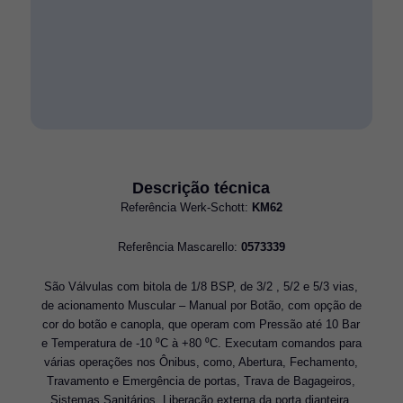
Descrição técnica
Referência Werk-Schott:
KM62
Referência Mascarello:
0573339
São Válvulas com bitola de 1/8 BSP, de 3/2 , 5/2 e 5/3 vias,
de acionamento Muscular – Manual por Botão, com opção de
cor do botão e canopla, que operam com Pressão até 10 Bar
e Temperatura de -10 ⁰C à +80 ⁰C. Executam comandos para
várias operações nos Ônibus, como, Abertura, Fechamento,
Travamento e Emergência de portas, Trava de Bagageiros,
Sistemas Sanitários, Liberação externa da porta dianteira,