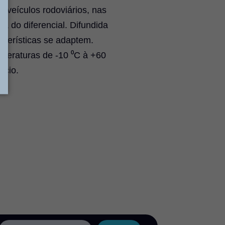
o veículos rodoviários, nas
a do diferencial. Difundida
cterísticas se adaptem.
mperaturas de -10 ⁰C à +60
ício.