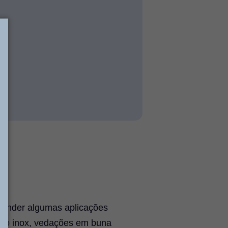
atender algumas aplicações
aço inox, vedações em buna