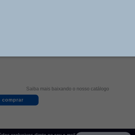
 com 2 opções de suportes: Plano e em “U”. Utilizadas n
da buzina, tomada de força, reduzida, freio motor e trav
o em diversas aplicações de automação, onde suas cara
e 12 e 24 Vcc, trabalham com pressões até 10 bar e te
são resistentes, de fácil manutenção, e ótimo custo/benef
Saiba mais baixando o nosso catálogo
 comprar
dos exclusivos direto no seu e-mail