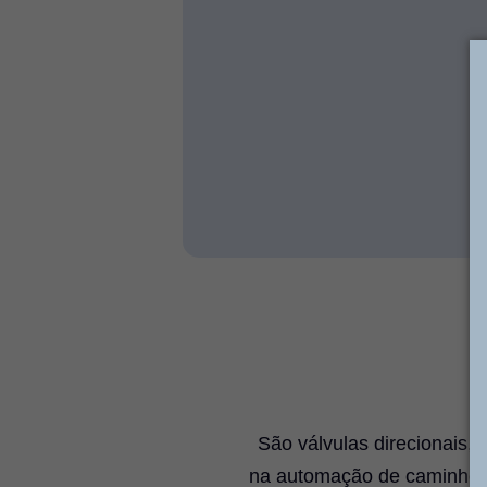
São válvulas direcionais,
na automação de caminhões