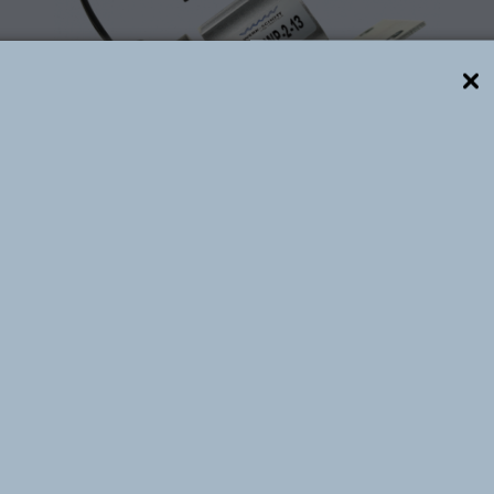
Descrição técnica
Referência Werk-Schott:
OW1-WP-2-13
 acionadas eletricamente, inicialmente produzidas, para 
. Construídas em corpo de alumínio, torre em latão e 