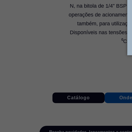
N, na bitola de 1/4” BSP e
operações de acionamento: 
também, para utilizaçã
Disponíveis nas tensões d
⁰C, 
Catálogo
Onde
Receba novidades, lançamentos e conteú