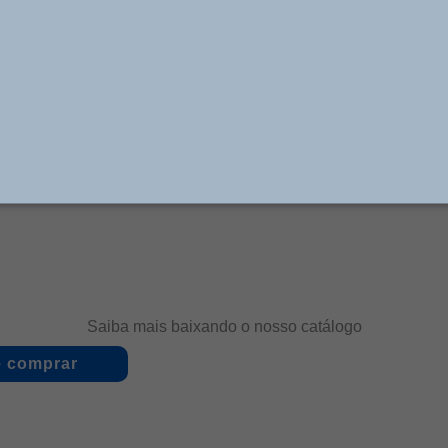
de 1/8 BSP, de 3/2 , 5/2 e 5/3 vias, de acionamento Mus
 e canopla, que operam com Pressão até 10 Bar e Tempe
ra várias operações nos Ônibus, como, Abertura, Fec
a de Bagageiros, Sistemas Sanitários, Liberação externa 
am na Tomada de Força, Trava de Segurança do 3º Eixo,
m Ônibus e Implementos Rodoviários das grandes encarr
Saiba mais baixando o nosso catálogo
 comprar