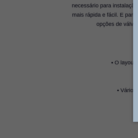
necessário para instalação
mais rápida e fácil. E par
opções de válvul
• O layout 
• Vários