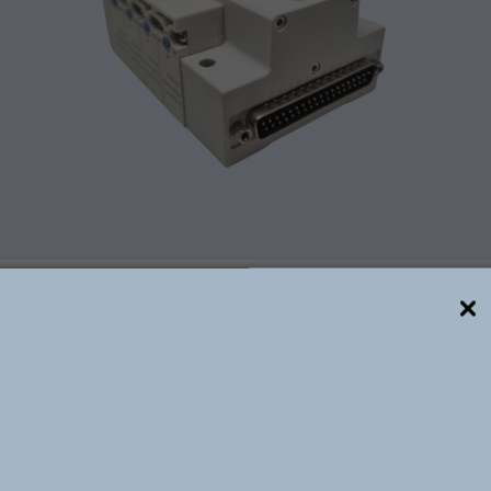
Descrição técnica
T, é um sistema de circuito de ar inovador, projetado p
veis. Com um layout simples e intuitivo, nosso sistema r
lificando o processo de instalação. Além disso, sua estr
 para garantir maior confiabilidade e desempenho con