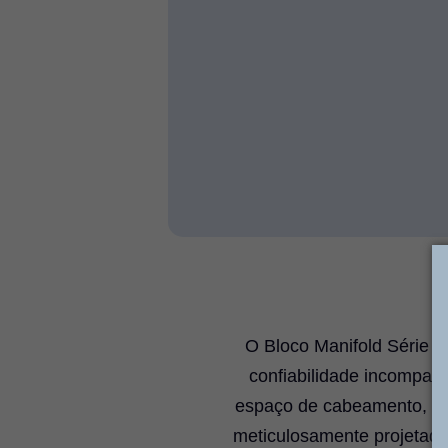
O Bloco Manifold Série WV
confiabilidade incompará
espaço de cabeamento, simp
meticulosamente projetada