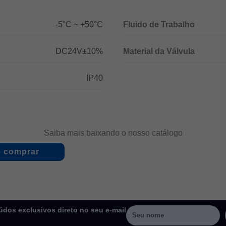
-5°C ~ +50°C
Fluido de Trabalho
DC24V±10%
Material da Válvula
IP40
Saiba mais baixando o nosso catálogo
 comprar
dos exclusivos direto no seu e-mail