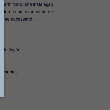
, permitindo uma instalação
o, oferece uma variedade de
forme necessário.
o de fiação;
nalmente;