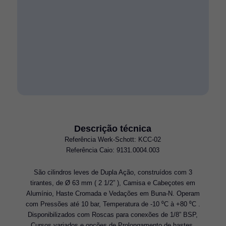
Descrição técnica
Referência Werk-Schott: KCC-02
Referência Caio: 9131.0004.003
São cilindros leves de Dupla Ação, construídos com 3
tirantes, de Ø 63 mm ( 2 1/2” ), Camisa e Cabeçotes em
Alumínio, Haste Cromada e Vedações em Buna-N. Operam
com Pressões até 10 bar, Temperatura de -10 ⁰C à +80 ⁰C .
Disponibilizados com Roscas para conexões de 1/8” BSP,
Cursos variados e opções de Prolongamento de hastes,