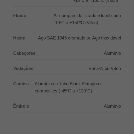
-10ºC a +150ºC (Viton)
Fluido
Ar comprimido filtrado e lubrificado
-10ºC a +150ºC (Viton)
Haste
Aço SAE 1045 cromado ou Aço Inoxidável
Cabeçotes
Alumínio
Vedações
Buna-N ou Víton
Camisa
Alumínio ou Tubo Black Almagon /
composites (-45ºC a +120ºC)
Êmbolo
Alumínio