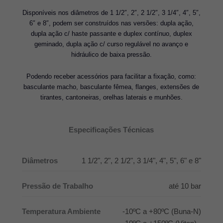
Disponíveis nos diâmetros de 1 1/2″, 2″, 2 1/2″, 3 1/4″, 4″, 5″,
6″ e 8″, podem ser construídos nas versões: dupla ação,
dupla ação c/ haste passante e duplex contínuo, duplex
geminado, dupla ação c/ curso regulável no avanço e
hidráulico de baixa pressão.
Podendo receber acessórios para facilitar a fixação, como:
basculante macho, basculante fêmea, flanges, extensões de
tirantes, cantoneiras, orelhas laterais e munhões.
Especificações Técnicas
Diâmetros
1 1/2", 2", 2 1/2", 3 1/4", 4", 5", 6" e 8"
Pressão de Trabalho
até 10 bar
Temperatura Ambiente
-10ºC a +80ºC (Buna-N)