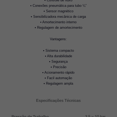
• Controle de fluxo
• Conexões pneumática para tubo ¼”
• Sensor magnético
• Sensibilizadora mecânica de carga
• Amortecimento interno
• Regulagem de amortecimento
Vantagens:
• Sistema compacto
• Alta durabilidade
• Segurança
• Precisão
• Acionamento rápido
• Facil automação
• Regulagem ampla
Especificações Técnicas
Pressão de Trabalho
3,5 ~ 10 bar