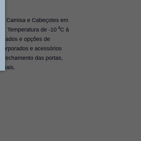
2” ), Camisa e Cabeçotes em
, Temperatura de -10 ⁰C à
ariados e opções de
ncorporados e acessórios
 e fechamento das portas,
onais.