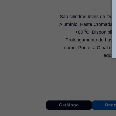
São cilindros leves de Dup
Alumínio, Haste Cromada 
+80 ⁰C. Disponibil
Prolongamento de hastes
como, Ponteira Olhal e P
equip
Catálogo
Onde