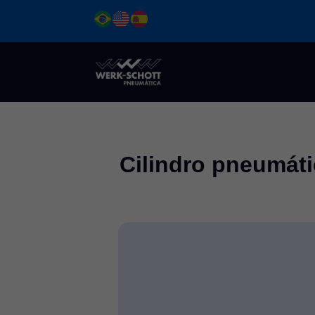
Ir
para
o
conteúdo
Cilindro pneumáti