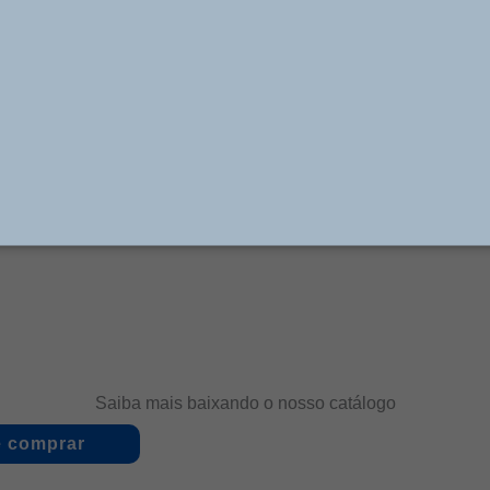
Código Mascarello:
085789
la Ação, construídos com 3 tirantes, de Ø 63 mm ( 2 1/
e Vedações em Buna-N. Operam com Pressões até 10 bar
izados com Roscas para conexões de 1/8” BSP, Cursos v
, Amortecimento de final de curso, Controle de Fluxo i
onteira Rotular. Utilizados principalmente para abertura
am atualmente, Ônibus de grandes encarroçadoras Naci
Saiba mais baixando o nosso catálogo
 comprar