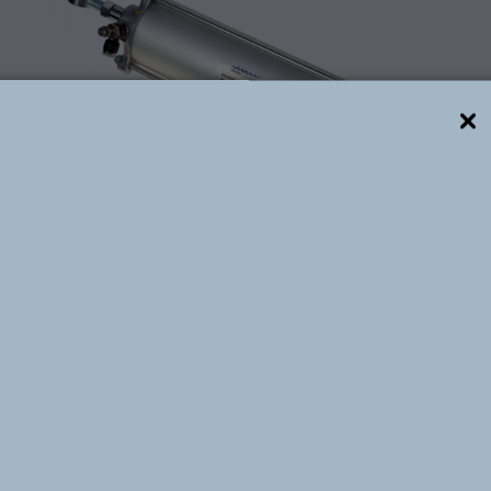
Descrição técnica
Referência Werk-Schott:
CWO-2AA-185L16
Referência Mascarello:
KM88