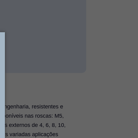
 engenharia, resistentes e
sponíveis nas roscas: M5,
ros externos de 4, 6, 8, 10,
ais variadas aplicações