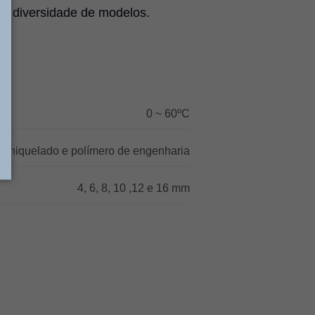
sa diversidade de modelos.
0 ~ 60ºC
ão niquelado e polímero de engenharia
4, 6, 8, 10 ,12 e 16 mm