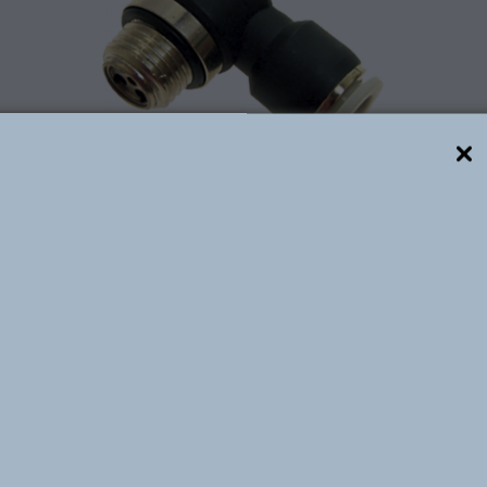
Descrição técnica
mero, são elaboradas com latão niquelado e plástico de
ssões de até 10 bar e temperaturas de 0⁰C à +60⁰C. Di
, para tubos de poliuretano e nylon calibrados nos diâmet
zir ar, água e vácuo. Utilizadas em larga escala nas m