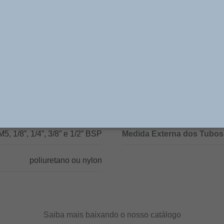
as, equipamentos, dispositivos, etc, possuem uma exten
Especificações Técnicas
10 bar
Temperatura de Trabalho
ar, vácuo e água
Materiais
lat
M5, 1/8”, 1/4”, 3/8” e 1/2” BSP
Medida Externa dos Tubos
poliuretano ou nylon
Saiba mais baixando o nosso catálogo