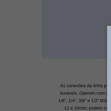
As conexões da linha polí
duráveis. Operam com pre
1/8”, 1/4″, 3/8” e 1/2″ BSP
12 e 16mm; podem condu