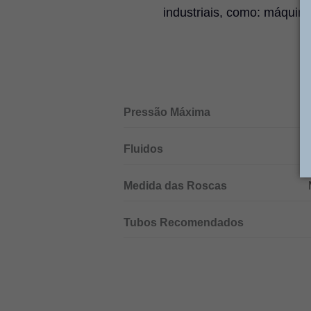
industriais, como: máquin
Pressão Máxima
Fluidos
Medida das Roscas
Tubos Recomendados