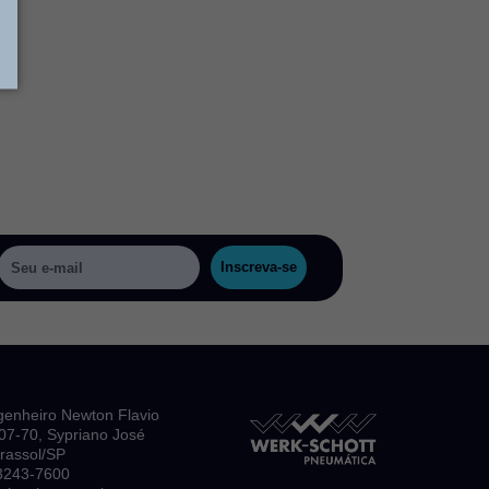
Inscreva-se
genheiro Newton Flavio
, 07-70, Sypriano José
irassol/SP
 3243-7600