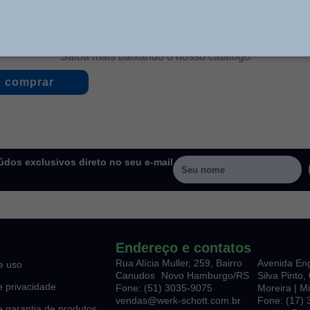
Saiba mais baixando o nosso catálogo
 comprar
dos exclusivos direto no seu e-mail
Endereço e contatos
Rua Alícia Muller, 259, Bairro
Avenida En
e uso
Canudos Novo Hamburgo/RS
Silva Pinto
de privacidade
Fone: (51) 3035-9075
Moreira | M
vendas@werk-schott.com.br
Fone: (17)
de garantia de produtos