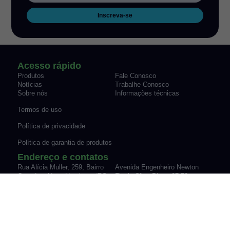
Inscreva-se
Acesso rápido
Produtos
Fale Conosco
Notícias
Trabalhe Conosco
Sobre nós
Informações técnicas
Termos de uso
Política de privacidade
Política de garantia de produtos
Endereço e contatos
Rua Alícia Muller, 259, Bairro
Avenida Engenheiro Newton
Canudos Novo Hamburgo/RS
Flavio Silva Pinto, 07-70,
Fone: (51) 3035-9075
Sypriano José Moreira |
vendas@werk-schott.com.br
Mirassol/SP
Fone: (17) 3243-7600
vendas@werk-schott.com.br