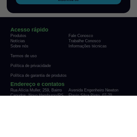
Acesso rápido
Produtos
Fale Conosco
Notícias
Trabalhe Conosco
Sobre nós
Informações técnicas
Termos de uso
Política de privacidade
Política de garantia de produtos
Endereço e contatos
Rua Alícia Muller, 259, Bairro
Avenida Engenheiro Newton
Canudos Novo Hamburgo/RS
Flavio Silva Pinto, 07-70,
Fone: (51) 3035-9075
Sypriano José Moreira |
vendas@werk-schott.com.br
Mirassol/SP
Fone: (17) 3243-7600
vendas@werk-schott.com.br