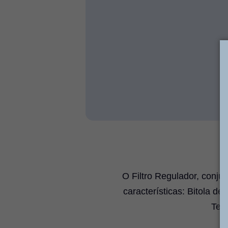
O Filtro Regulador, conju
características: Bitola d
Tem