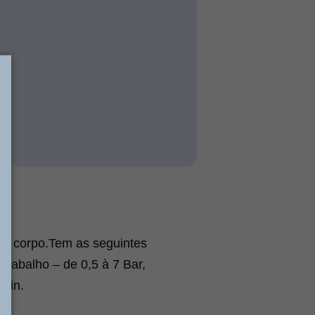
cto corpo.Tem as seguintes
Trabalho – de 0,5 à 7 Bar,
min.