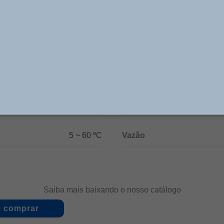
REF: AW5000-10
Especificações Técnicas
REF: AW5000-10
Conexão
150 libras
Faixa de Pressão
5 ~ 60 ºC
Vazão
Saiba mais baixando o nosso catálogo
 comprar