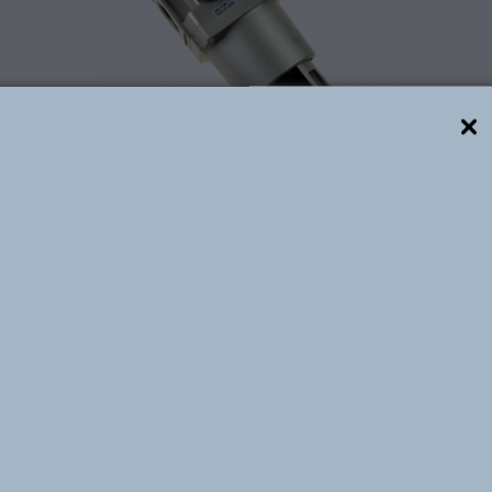
Descrição técnica
ga a Filtro + Regulador de Pressão, num único e compa
e 1” BSP, Pressão Máxima de entrada 10 Bar, Pressão de 
peratura de Trabalho -5 ⁰C à +60 ⁰C e Vazão de 5500 L/