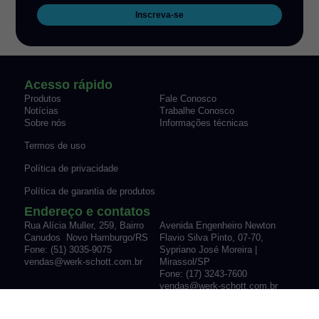
Inscreva-se
Acesso rápido
Produtos
Fale Conosco
Notícias
Trabalhe Conosco
Sobre nós
Informações técnicas
Termos de uso
Política de privacidade
Política de garantia de produtos
Endereço e contatos
Rua Alícia Muller, 259, Bairro
Avenida Engenheiro Newton
Canudos Novo Hamburgo/RS
Flavio Silva Pinto, 07-70,
Fone: (51) 3035-9075
Sypriano José Moreira |
vendas@werk-schott.com.br
Mirassol/SP
Fone: (17) 3243-7600
vendas@werk-schott.com.br