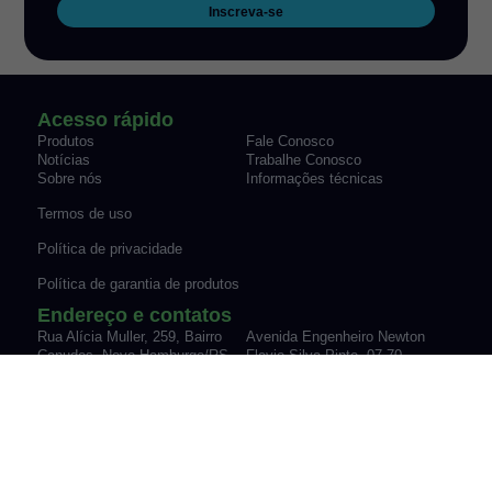
Inscreva-se
Acesso rápido
Produtos
Fale Conosco
Notícias
Trabalhe Conosco
Sobre nós
Informações técnicas
Termos de uso
Política de privacidade
Política de garantia de produtos
Endereço e contatos
Rua Alícia Muller, 259, Bairro
Avenida Engenheiro Newton
Canudos Novo Hamburgo/RS
Flavio Silva Pinto, 07-70,
Fone: (51) 3035-9075
Sypriano José Moreira |
vendas@werk-schott.com.br
Mirassol/SP
Fone: (17) 3243-7600
vendas@werk-schott.com.br