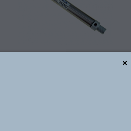
Descrição técnica
os normalizados ISO, com diâmetros reduzidos, construç
ção. Construídos com os cabeçotes recravados em cami
nético (permitindo utilização de Sensor Magnético), c
ainda tipos de vedação: PU, Buna N ou Viton.