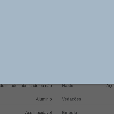
tros de 8 mm a 40 mm, versões de simples ação, dupla 
 equipados com acessórios: flange, cantoneira, articula
teiras garfo e rotular; que permitem as mais diversas a
equipamentos.
Especificações Técnicas
8, 10, 12, 16, 20, 25, 32 e 40
Pressão de Trabalho
o filtrado, lubrificado ou não
Haste
Aço
Alumínio
Vedações
Aço Inoxidável
Êmbolo