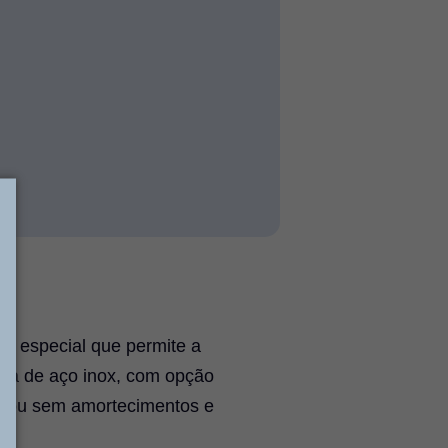
ão especial que permite a
sa de aço inox, com opção
om ou sem amortecimentos e