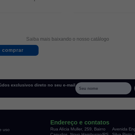
Saiba mais baixando o nosso catálogo
 comprar
dos exclusivos direto no seu e-mail
Endereço e contatos
Rua Alícia Muller, 259, Bairro
Avenida En
e uso
Canudos Novo Hamburgo/RS
Silva Pinto