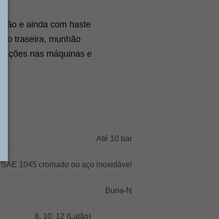
ação e ainda com haste
ção traseira, munhão
daptações nas máquinas e
Até 10 bar
 SAE 1045 cromado ou aço inoxidável
Buna-N
8, 10, 12 (Latão)