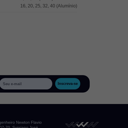
16, 20, 25, 32, 40 (Alumínio)
Inscreva-se
genheiro Newton Flavio
, 07-70, Sypriano José