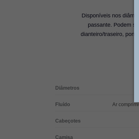
Disponíveis nos diâme
passante. Podem ser
dianteiro/traseiro, pon
Diâmetros
Fluído
Ar comprimid
Cabeçotes
Camisa