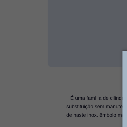
É uma família de cilindr
substituição sem manuten
de haste inox, êmbolo mag