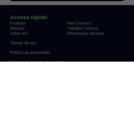
Acesso rápido
Produtos
Fale Conosco
Notícias
Trabalhe Conosco
Sobre nós
Informações técnicas
Termos de uso
Política de privacidade
Política de garantia de produtos
Endereço e contatos
Rua Alícia Muller, 259, Bairro
Avenida Engenheiro Newton
Canudos Novo Hamburgo/RS
Flavio Silva Pinto, 07-70,
Fone: (51) 3035-9075
Sypriano José Moreira |
vendas@werk-schott.com.br
Mirassol/SP
Fone: (17) 3243-7600
vendas@werk-schott.com.br