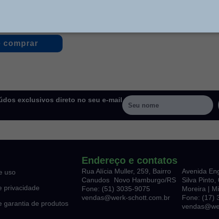
Saiba mais baixando o nosso catálogo
 comprar
dos exclusivos direto no seu e-mail
Endereço e contatos
Rua Alícia Muller, 259, Bairro
Avenida En
e uso
Canudos Novo Hamburgo/RS
Silva Pinto
de privacidade
Fone: (51) 3035-9075
Moreira | M
vendas@werk-schott.com.br
Fone: (17)
de garantia de produtos
vendas@wer