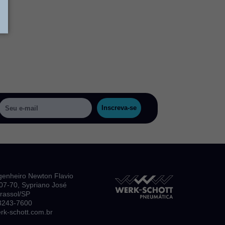
Inscreva-se
genheiro Newton Flavio
, 07-70, Sypriano José
irassol/SP
 3243-7600
k-schott.com.br