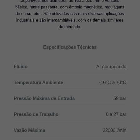
Disponíveis nos diâmetros de 160 à 320 mm e versões:
básico, haste passante, com êmbolo magnético, regulagens
de curso, etc…São utilizados nas mais diversas aplicações
industriais e são intercambiáveis, com os demais similares
do mercado.
Especificações Técnicas
Fluido
Ar comprimido
Temperatura Ambiente
-10°C a 70°C
Pressão Máxima de Entrada
58 bar
Pressão de Trabalho
0 a 27 bar
Vazão Máxima
22000 l/min