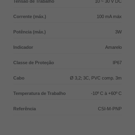
Tensão de Trabalho
10 ~ 30 V DC
Corrente (máx.)
100 mA máx
Potência (máx.)
3W
Indicador
Amarelo
Classe de Proteção
IP67
Cabo
Ø 3,2; 3C, PVC comp. 3m
Temperatura de Trabalho
-10º C à +60º C
Referência
CSI-M-PNP