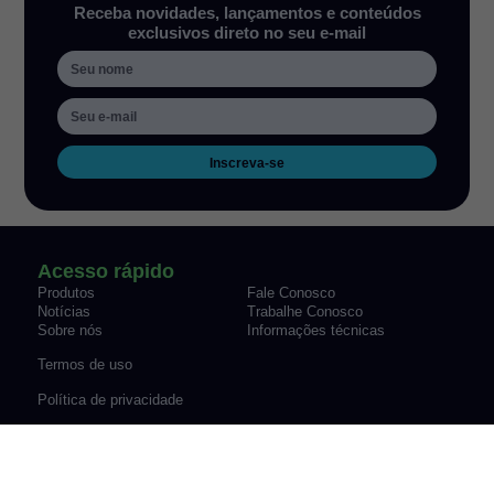
Receba novidades, lançamentos e conteúdos
exclusivos direto no seu e-mail
Inscreva-se
Acesso rápido
Produtos
Fale Conosco
Notícias
Trabalhe Conosco
Sobre nós
Informações técnicas
Termos de uso
Política de privacidade
Política de garantia de produtos
Endereço e contatos
Rua Alícia Muller, 259, Bairro
Avenida Engenheiro Newton