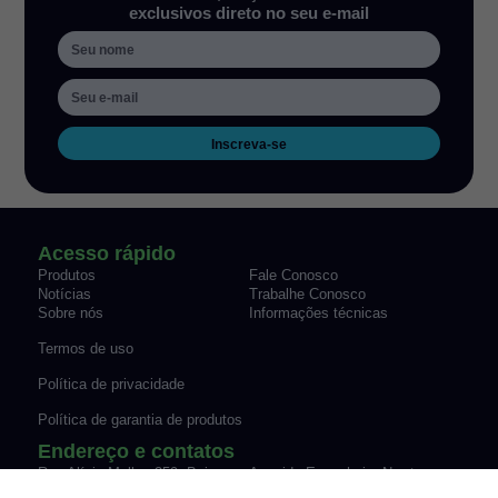
exclusivos direto no seu e-mail
Inscreva-se
Acesso rápido
Produtos
Fale Conosco
Notícias
Trabalhe Conosco
Sobre nós
Informações técnicas
Termos de uso
Política de privacidade
Política de garantia de produtos
Endereço e contatos
Rua Alícia Muller, 259, Bairro
Avenida Engenheiro Newton
Canudos Novo Hamburgo/RS
Flavio Silva Pinto, 07-70,