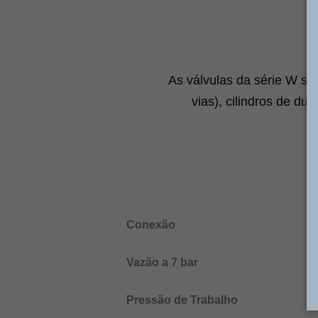
As válvulas da série W sã
vias), cilindros de dup
Conexão
Vazão a 7 bar
Pressão de Trabalho