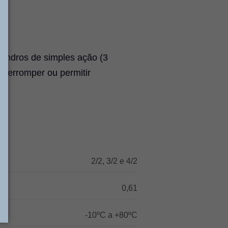
lindros de simples ação (3
 interromper ou permitir
2/2, 3/2 e 4/2
0,61
-10ºC a +80ºC