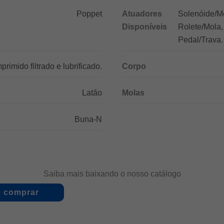
Poppet
Atuadores
Solenóide/Mo
Disponíveis
Rolete/Mola,
Pedal/Trava.
primido filtrado e lubrificado.
Corpo
Latão
Molas
Buna-N
Saiba mais baixando o nosso catálogo
 comprar