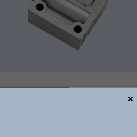
Descrição técnica
ão válvulas de 2, 3 e 4 vias; atendem as necessidades de
essão de 7 bar. O projeto do seu corpo oferece um perfe
comando. Os atuadores disponíveis desta série de válvul
a, gatilho/mola, rolete/mola, piloto/mola, pedal/mola e p