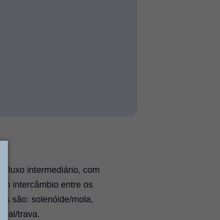
 fluxo intermediário, com
ito intercâmbio entre os
as são: solenóide/mola,
edal/trava.