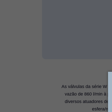
As válvulas da série W s
vazão de 860 l/min à pr
diversos atuadores de 
esfera/mol