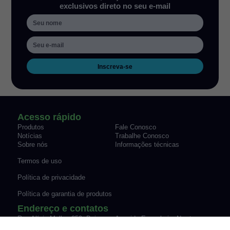
exclusivos direto no seu e-mail
Inscreva-se
Acesso rápido
Produtos
Fale Conosco
Notícias
Trabalhe Conosco
Sobre nós
Informações técnicas
Termos de uso
Política de privacidade
Política de garantia de produtos
Endereço e contatos
Rua Alícia Muller, 259, Bairro
Avenida Engenheiro Newton
Canudos Novo Hamburgo/RS
Flavio Silva Pinto, 07-70,