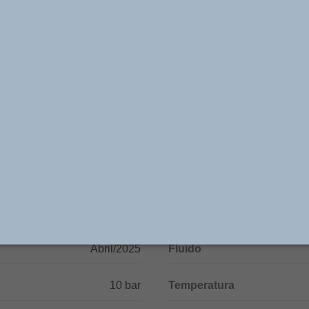
igem controle bidirecional, permite ajuste fino da veloc
nte abertura controlada mediante sinal pneumático, enq
ustes independentes em cada direção. Fabricada em mater
durabilidade e desempenho confiável.
ocidade de cilindros pneumáticos, sistemas de posiciona
ções que demandam regulagem independente de avanço e
Especificações Técnicas
Abril/2025
Fluido
10 bar
Temperatura