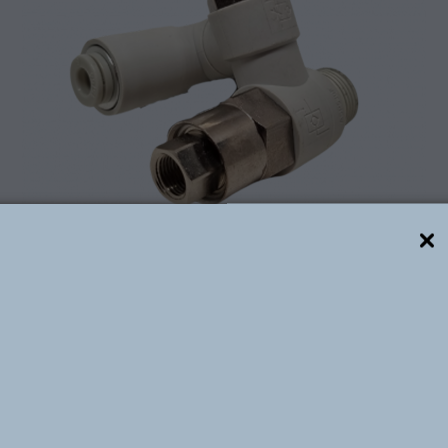
Descrição técnica
ilotada com Regulagem de Fluxo da Série WASP combina
bloqueio do fluxo reverso e controle preciso da vazão. 