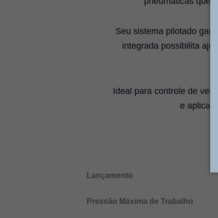
pneumáticas que ex
Seu sistema pilotado gara
integrada possibilita aj
Ideal para controle de vel
e aplica
Lançamento
Pressão Máxima de Trabalho