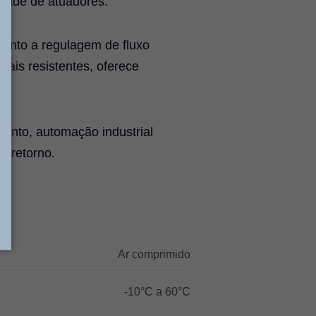
idade de atuadores.
uanto a regulagem de fluxo
iais resistentes, oferece
mento, automação industrial
 retorno.
Ar comprimido
-10°C a 60°C