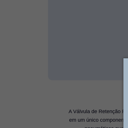
A Válvula de Retenção P
em um único componente: 