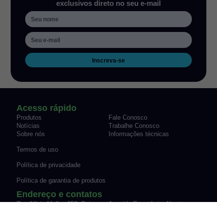
exclusivos direto no seu e-mail
Inscreva-se
Acesso rápido
Produtos
Fale Conosco
Notícias
Trabalhe Conosco
Sobre nós
Informações técnicas
Termos de uso
Política de privacidade
Política de garantia de produtos
Endereço e contatos
Rua Alícia Muller, 259, Bairro
Avenida Engenheiro Newton
Canudos Novo Hamburgo/RS
Flavio Silva Pinto, 07-70,