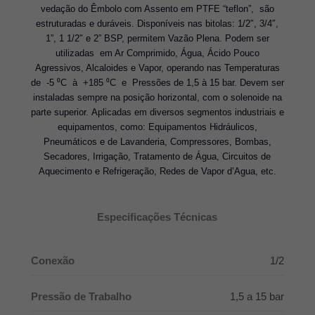
vedação do Êmbolo com Assento em PTFE “teflon”, são
estruturadas e duráveis. Disponíveis nas bitolas: 1/2″, 3/4″,
1”, 1 1/2″ e 2” BSP, permitem Vazão Plena. Podem ser
utilizadas em Ar Comprimido, Água, Ácido Pouco
Agressivos, Alcaloides e Vapor, operando nas Temperaturas
de -5 ⁰C à +185 ⁰C e Pressões de 1,5 à 15 bar. Devem ser
instaladas sempre na posição horizontal, com o solenoide na
parte superior. Aplicadas em diversos segmentos industriais e
equipamentos, como: Equipamentos Hidráulicos,
Pneumáticos e de Lavanderia, Compressores, Bombas,
Secadores, Irrigação, Tratamento de Água, Circuitos de
Aquecimento e Refrigeração, Redes de Vapor d’Agua, etc.
Especificações Técnicas
Conexão
1/2
Pressão de Trabalho
1,5 a 15 bar