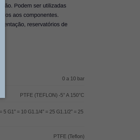
nção. Podem ser utilizadas
ssivos aos componentes.
umentação, reservatórios de
0 a 10 bar
PTFE (TEFLON) -5° A 150°C
= 5 G1” = 10 G1.1/4” = 25 G1.1/2” = 25
PTFE (Teflon)