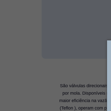
São válvulas direcionais 
por mola. Disponíveis na
maior eficiência na vazã
(Teflon ), operam com pr