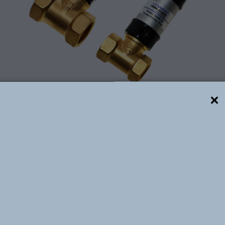
Descrição técnica
de 2/2 Vias – NF, atuadas por um cilindro pneumático d
s Bitolas de 1/2″, 3/4″, 1”, 1 ¼”, 1 ½” e 2” BSP, com p
o e desempenho na aplicação. Construídas em corpo de
essão de até 10 Bar, temperaturas de -5 ⁰C à +150 ⁰C 