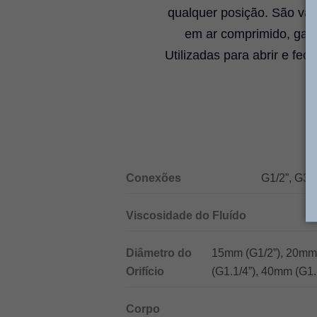
qualquer posição. São vál
em ar comprimido, gase
Utilizadas para abrir e fe
Conexões
G1/2”, G3/4
Viscosidade do Fluído
Diâmetro do
15mm (G1/2”), 20mm
Orifício
(G1.1/4”), 40mm (G1.
Corpo