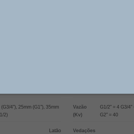
vulas simples, robustas, versáteis e de reduzida manute
s inertes e líquidos, com viscosidade média, não agre
char passagens de fluidos em processos industriais, instr
ar comprimido, água, óleos, colas, vernizes, tintas, etc.
Especificações Técnicas
”, G1”, G1.1/4”, G1.1/2” e G2”
Pressão de Trabalho
10 cSt
Temperatura de Trabalho
 (G3/4”), 25mm (G1”), 35mm
Vazão
G1/2” = 4 G3/4” 
1/2)
(Kv)
G2” = 40
Latão
Vedações