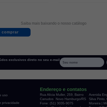
Saiba mais baixando o nosso catálogo
 comprar
dos exclusivos direto no seu e-mail
Endereço e contatos
Rua Alícia Muller, 259, Bairro
Avenida En
e uso
Canudos Novo Hamburgo/RS
Silva Pinto
de privacidade
Fone: (51) 3035-9075
Moreira | M