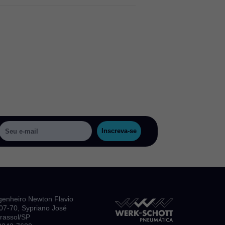
Inscreva-se
genheiro Newton Flavio
, 07-70, Sypriano José
irassol/SP