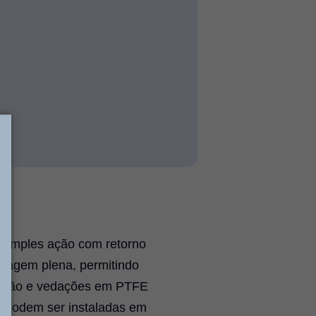
e simples ação com retorno
assagem plena, permitindo
 latão e vedações em PTFE
e podem ser instaladas em