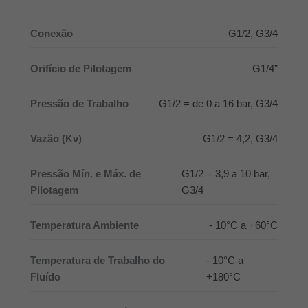
Conexão
G1/2, G3/4
Orifício de Pilotagem
G1/4”
Pressão de Trabalho
G1/2 = de 0 a 16 bar, G3/4
Vazão (Kv)
G1/2 = 4,2, G3/4
Pressão Mín. e Máx. de
G1/2 = 3,9 a 10 bar,
Pilotagem
G3/4
Temperatura Ambiente
- 10°C a +60°C
Temperatura de Trabalho do
- 10°C a
Fluído
+180°C