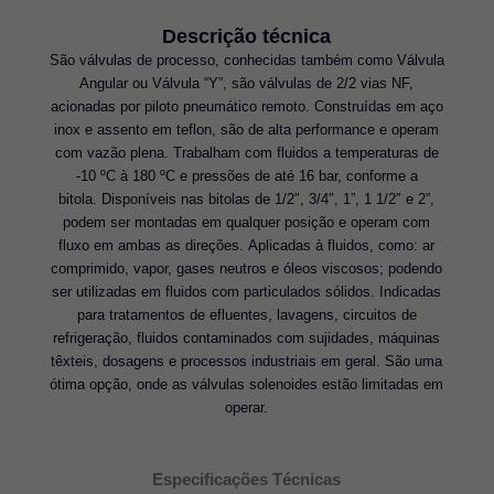
Descrição técnica
São válvulas de processo, conhecidas também como Válvula
Angular ou Válvula “Y”, são válvulas de 2/2 vias NF,
acionadas por piloto pneumático remoto. Construídas em aço
inox e assento em teflon, são de alta performance e operam
com vazão plena. Trabalham com fluidos a temperaturas de
-10 ºC à 180 ºC e pressões de até 16 bar, conforme a
bitola. Disponíveis nas bitolas de 1/2″, 3/4″, 1”, 1 1/2″ e 2”,
podem ser montadas em qualquer posição e operam com
fluxo em ambas as direções. Aplicadas à fluidos, como: ar
comprimido, vapor, gases neutros e óleos viscosos; podendo
ser utilizadas em fluidos com particulados sólidos. Indicadas
para tratamentos de efluentes, lavagens, circuitos de
refrigeração, fluidos contaminados com sujidades, máquinas
têxteis, dosagens e processos industriais em geral. São uma
ótima opção, onde as válvulas solenoides estão limitadas em
operar.
Especificações Técnicas