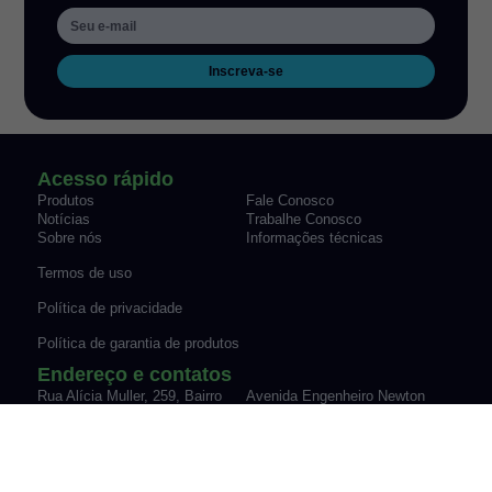
Inscreva-se
Acesso rápido
Produtos
Fale Conosco
Notícias
Trabalhe Conosco
Sobre nós
Informações técnicas
Termos de uso
Política de privacidade
Política de garantia de produtos
Endereço e contatos
Rua Alícia Muller, 259, Bairro
Avenida Engenheiro Newton
Canudos Novo Hamburgo/RS
Flavio Silva Pinto, 07-70,
Fone: (51) 3035-9075
Sypriano José Moreira |
vendas@werk-schott.com.br
Mirassol/SP
Fone: (17) 3243-7600
vendas@werk-schott.com.br