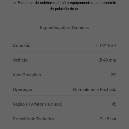
ar. Sistemas de coletores de pó e equipamentos para controle
de poluição do ar.
Especificações Técnicas
Conexão
1 1/2” BSP
Orifício
Ø 40 mm
Vias/Posições
2/2
Operação
Normalmente Fechada
Vazão (Kv-fator de fluxo)
45
Pressão de Trabalho
3 a 8 bar