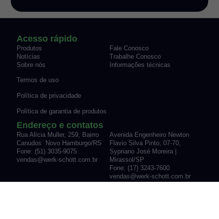
Acesso rápido
Produtos
Fale Conosco
Notícias
Trabalhe Conosco
Sobre nós
Informações técnicas
Termos de uso
Política de privacidade
Política de garantia de produtos
Endereço e contatos
Rua Alícia Muller, 259, Bairro
Avenida Engenheiro Newton
Canudos Novo Hamburgo/RS
Flavio Silva Pinto, 07-70,
Fone: (51) 3035-9075
Sypriano José Moreira |
vendas@werk-schott.com.br
Mirassol/SP
Fone: (17) 3243-7600
vendas@werk-schott.com.br