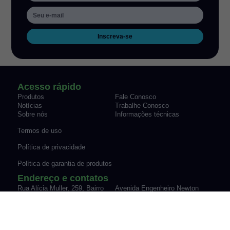
Inscreva-se
Acesso rápido
Produtos
Fale Conosco
Notícias
Trabalhe Conosco
Sobre nós
Informações técnicas
Termos de uso
Política de privacidade
Política de garantia de produtos
Endereço e contatos
Rua Alícia Muller, 259, Bairro
Avenida Engenheiro Newton
Canudos Novo Hamburgo/RS
Flavio Silva Pinto, 07-70,
Fone: (51) 3035-9075
Sypriano José Moreira |
vendas@werk-schott.com.br
Mirassol/SP
Fone: (17) 3243-7600