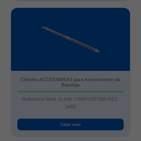
Cilindro ACCESSBRAS para Acionamento da
Bandeja
Referência Werk-Schott: CWMI-0257825-REZ-
0450
Saber mais