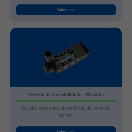
Saber mais
Sistema de Acessibilidade – Elevador
Válvulas direcionais pneumáticas de comando
indireto
Saber mais