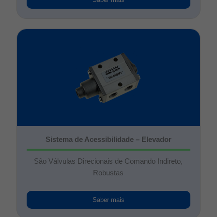
Sistema de Acessibilidade – Elevador
São Válvulas Direcionais de Comando Indireto,
Robustas
Saber mais