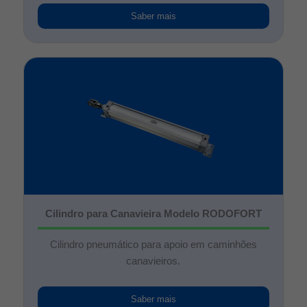
Saber mais
Cilindro para Canavieira Modelo RODOFORT
Cilindro pneumático para apoio em caminhões
canavieiros.
Saber mais