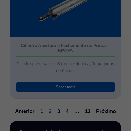
Cilindro Abertura e Fechamento de Portas –
KM79A
Cilindro pneumático 63 mm de dupla ação p/ portas
de ônibus
Saber mais
Anterior
1
2
3
4
…
13
Próximo