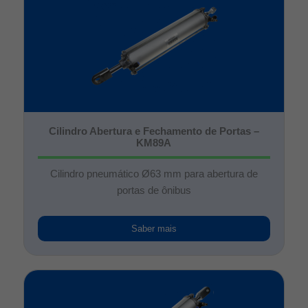
Cilindro Abertura e Fechamento de Portas –
KM89A
Cilindro pneumático Ø63 mm para abertura de
portas de ônibus
Saber mais