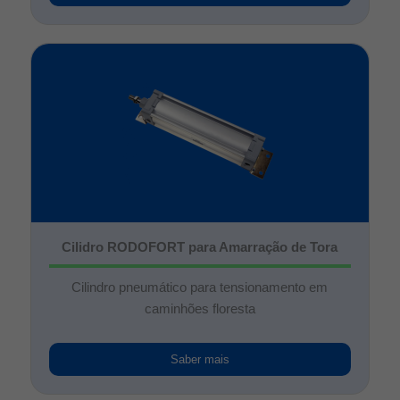
Cilidro RODOFORT para Amarração de Tora
Cilindro pneumático para tensionamento em
caminhões floresta
Saber mais