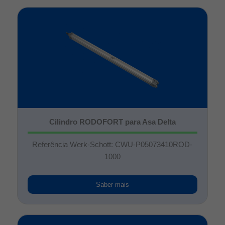
Cilindro RODOFORT para Asa Delta
Referência Werk-Schott: CWU-P05073410ROD-
1000
Saber mais