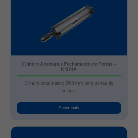
Cilindro Abertura e Fechamento de Portas –
KM74A
Cilindro pneumático Ø63 mm para portas de
ônibus.
Saber mais