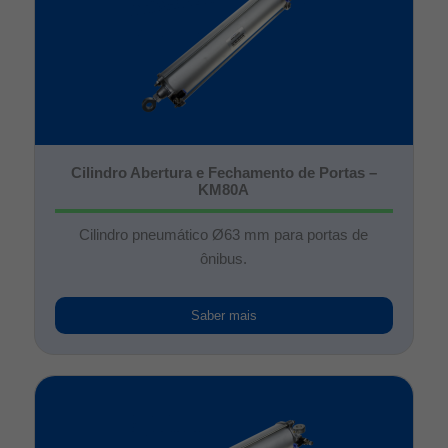
Cilindro Abertura e Fechamento de Portas –
KM80A
Cilindro pneumático Ø63 mm para portas de
ônibus.
Saber mais