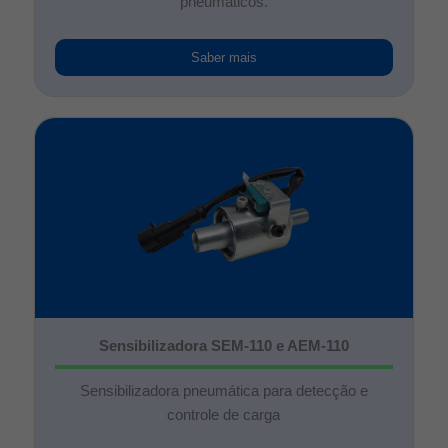
pneumáticos.
Saber mais
Sensibilizadora SEM-110 e AEM-110
Sensibilizadora pneumática para detecção e
controle de carga