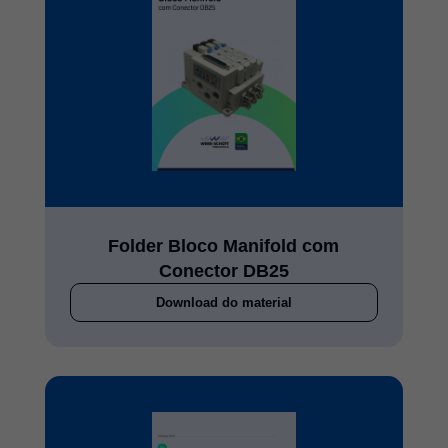
a
a
a
a
a
Folder Bloco Manifold com
Conector DB25
Download do material