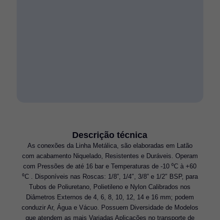
Descrição técnica
As conexões da Linha Metálica, são elaboradas em Latão
com acabamento Niquelado, Resistentes e Duráveis. Operam
com Pressões de até 16 bar e Temperaturas de -10 ⁰C à +60
⁰C . Disponíveis nas Roscas: 1/8”, 1/4″, 3/8” e 1/2″ BSP, para
Tubos de Poliuretano, Polietileno e Nylon Calibrados nos
Diâmetros Externos de 4, 6, 8, 10, 12, 14 e 16 mm; podem
conduzir Ar, Água e Vácuo. Possuem Diversidade de Modelos
que atendem as mais Variadas Aplicações no transporte de