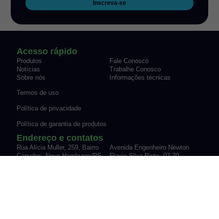
Inscreva-se
Acesso rápido
Produtos
Fale Conosco
Notícias
Trabalhe Conosco
Sobre nós
Informações técnicas
Termos de uso
Política de privacidade
Política de garantia de produtos
Endereço e contatos
Rua Alícia Muller, 259, Bairro
Avenida Engenheiro Newton
Canudos Novo Hamburgo/RS
Flavio Silva Pinto, 07-70,
Fone: (51) 3035-9075
Sypriano José Moreira |
vendas@werk-schott.com.br
Mirassol/SP
Fone: (17) 3243-7600
vendas@werk-schott.com.br