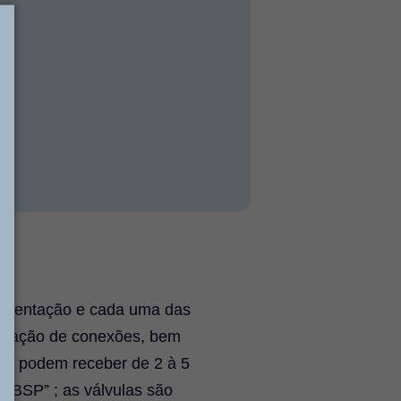
alimentação e cada uma das
ilização de conexões, bem
o, podem receber de 2 à 5
″ BSP” ; as válvulas são