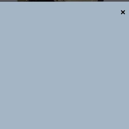
Descrição técnica
as as válvulas da série XY, tendo em comum a via de 
uindo um conjunto compacto de válvulas, reduzindo a ut
na instalação e manutenção. Confeccionado em alumíni
nsulta. Os orifícios de alimentação e escapes são de 1/4