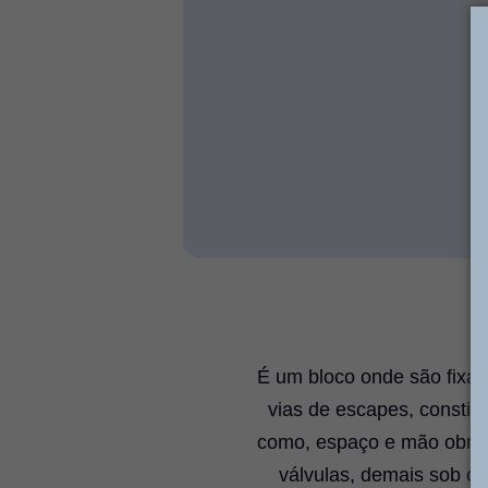
É um bloco onde são fixad
vias de escapes, constit
como, espaço e mão obra 
válvulas, demais sob co