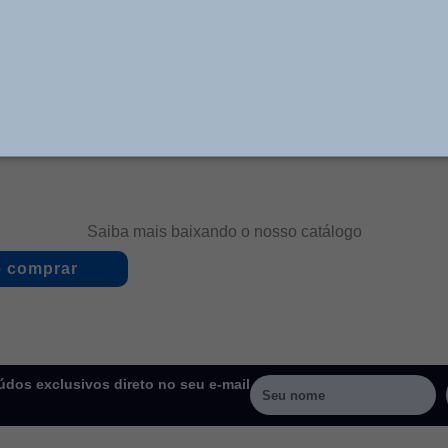
e vedação e fixadas por meio de dois parafusos cada,
uturas válvulas. Ideais para montagens em painéis, cent
 na estrutura de máquinas e equipamentos, onde permit
Saiba mais baixando o nosso catálogo
 comprar
dos exclusivos direto no seu e-mail